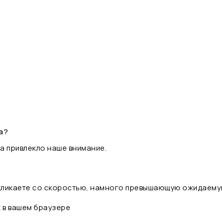
а?
а привлекло наше внимание.
 кликаете со скоростью, намного превышающую ожидаему
t в вашем браузере