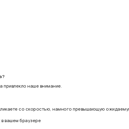
а?
а привлекло наше внимание.
 кликаете со скоростью, намного превышающую ожидаему
t в вашем браузере