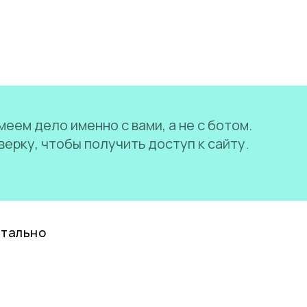
еем дело именно с вами, а не с ботом.
ерку, чтобы получить доступ к сайту.
нтально