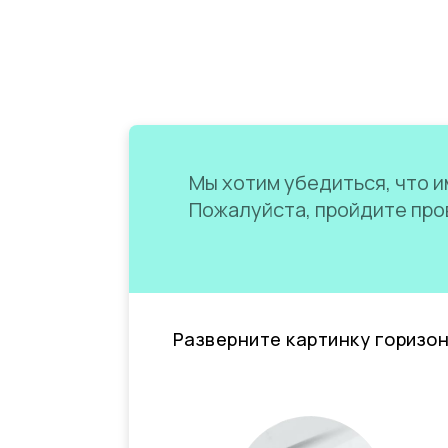
Мы хотим убедиться, что им
Пожалуйста, пройдите пров
Разверните картинку горизо