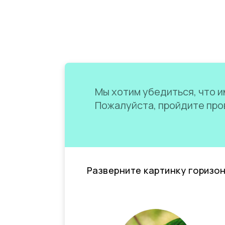
Мы хотим убедиться, что им
Пожалуйста, пройдите пров
Разверните картинку горизо