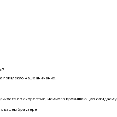
а?
а привлекло наше внимание.
 кликаете со скоростью, намного превышающую ожидаему
t в вашем браузере