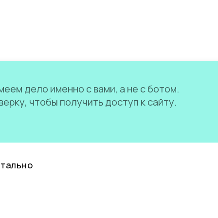
еем дело именно с вами, а не с ботом.
ерку, чтобы получить доступ к сайту.
нтально