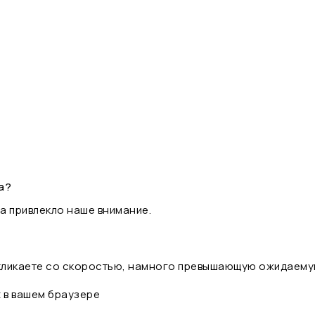
а?
а привлекло наше внимание.
 кликаете со скоростью, намного превышающую ожидаему
t в вашем браузере