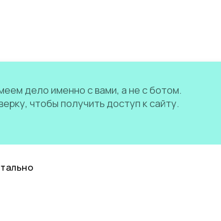
еем дело именно с вами, а не с ботом.
ерку, чтобы получить доступ к сайту.
нтально