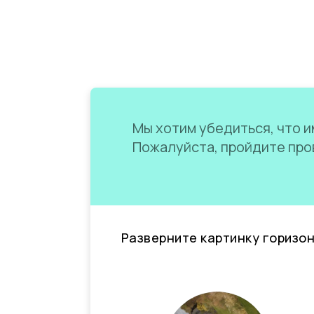
Мы хотим убедиться, что им
Пожалуйста, пройдите пров
Разверните картинку горизо