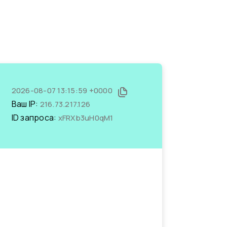
2026-08-07 13:15:59 +0000
Ваш IP:
216.73.217.126
ID запроса:
xFRXb3uH0qM1