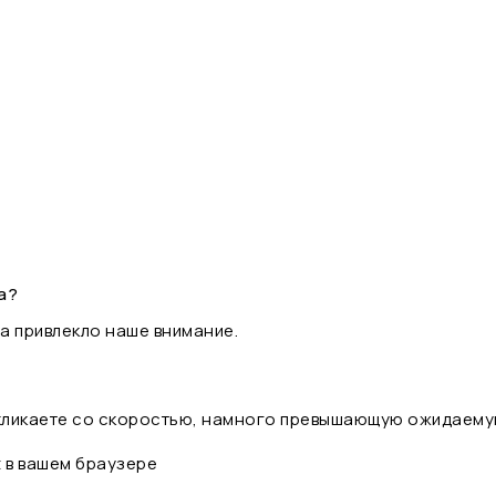
а?
а привлекло наше внимание.
 кликаете со скоростью, намного превышающую ожидаему
t в вашем браузере