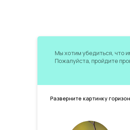
Мы хотим убедиться, что им
Пожалуйста, пройдите пров
Разверните картинку горизо