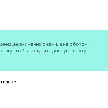
еем дело именно с вами, а не с ботом.
ерку, чтобы получить доступ к сайту.
нтально