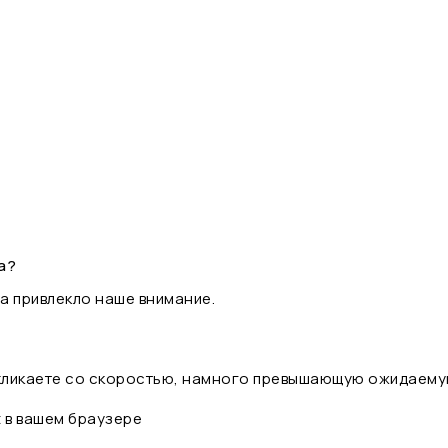
а?
а привлекло наше внимание.
 кликаете со скоростью, намного превышающую ожидаему
t в вашем браузере