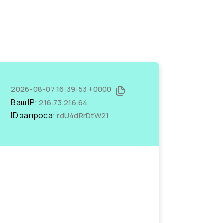
2026-08-07 16:39:53 +0000
Ваш IP:
216.73.216.64
ID запроса:
rdU4dRrDtW21