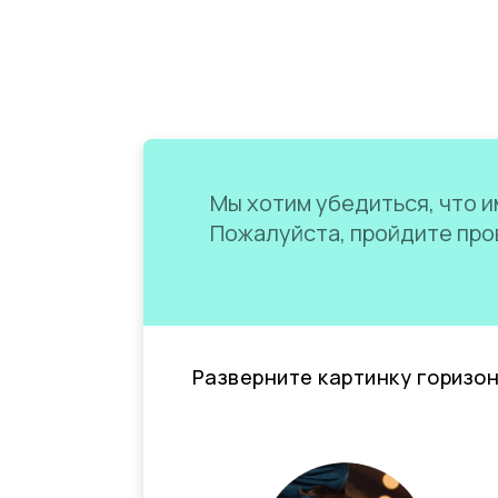
Мы хотим убедиться, что им
Пожалуйста, пройдите пров
Разверните картинку горизо