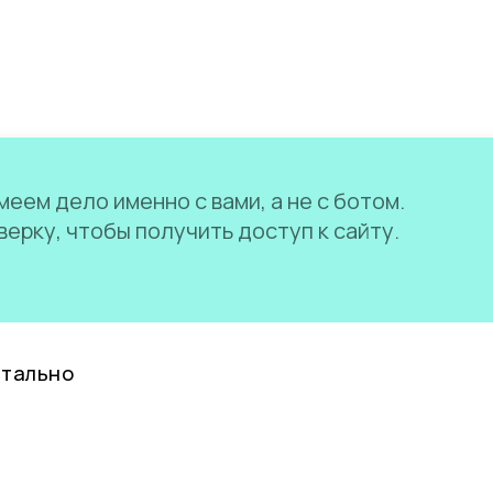
еем дело именно с вами, а не с ботом.
ерку, чтобы получить доступ к сайту.
нтально