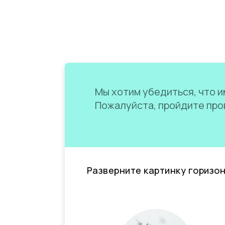
Мы хотим убедиться, что им
Пожалуйста, пройдите пров
Разверните картинку горизо