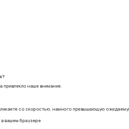
а?
а привлекло наше внимание.
 кликаете со скоростью, намного превышающую ожидаему
t в вашем браузере