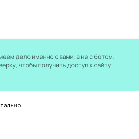
еем дело именно с вами, а не с ботом.
ерку, чтобы получить доступ к сайту.
нтально