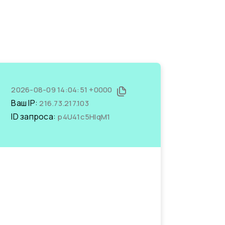
2026-08-09 14:04:51 +0000
Ваш IP:
216.73.217.103
ID запроса:
p4U41c5HlqM1