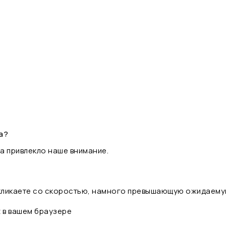
а?
а привлекло наше внимание.
 кликаете со скоростью, намного превышающую ожидаему
t в вашем браузере