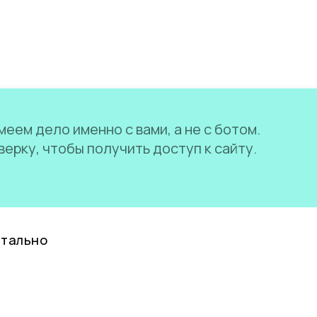
еем дело именно с вами, а не с ботом.
ерку, чтобы получить доступ к сайту.
нтально