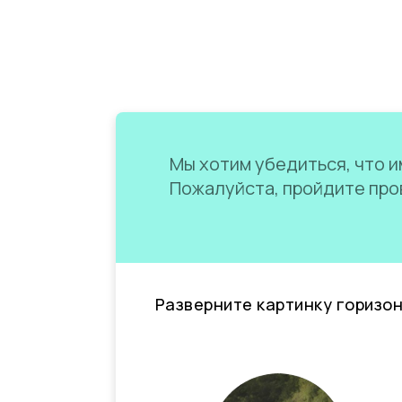
Мы хотим убедиться, что им
Пожалуйста, пройдите пров
Разверните картинку горизо