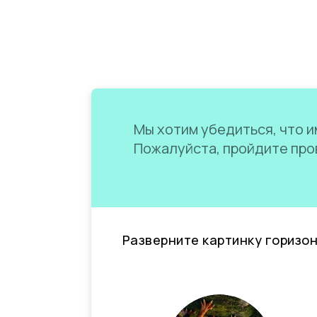
Мы хотим убедиться, что им
Пожалуйста, пройдите пров
Разверните картинку горизо