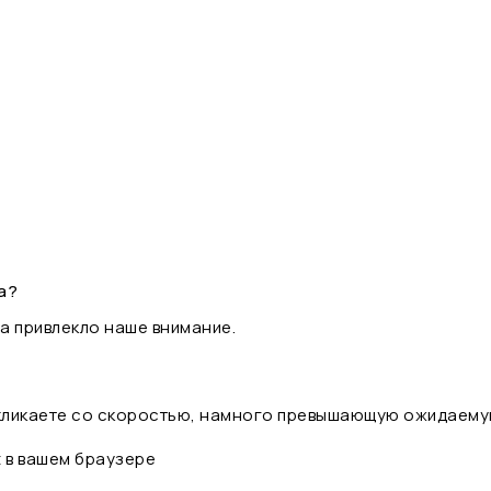
а?
а привлекло наше внимание.
 кликаете со скоростью, намного превышающую ожидаему
t в вашем браузере