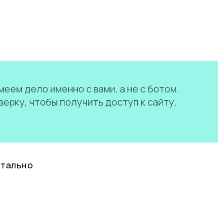
еем дело именно с вами, а не с ботом.
ерку, чтобы получить доступ к сайту.
нтально