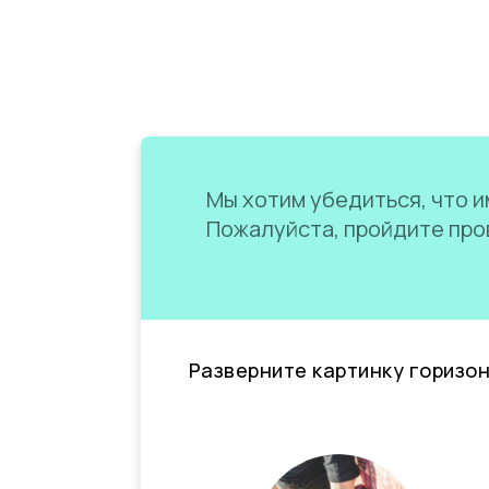
Мы хотим убедиться, что им
Пожалуйста, пройдите пров
Разверните картинку горизо