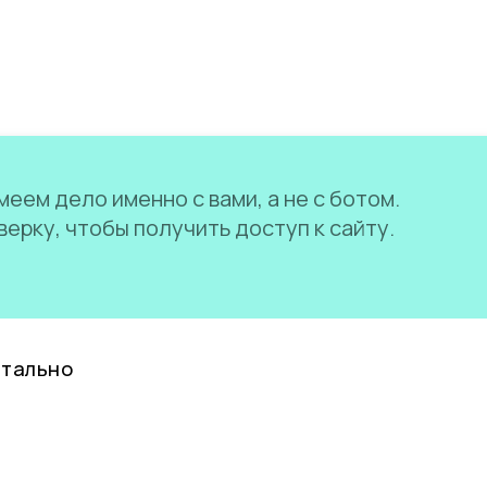
еем дело именно с вами, а не с ботом.
ерку, чтобы получить доступ к сайту.
нтально