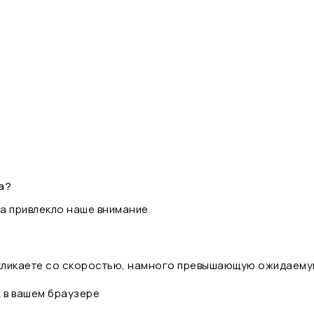
а?
а привлекло наше внимание.
 кликаете со скоростью, намного превышающую ожидаему
t в вашем браузере