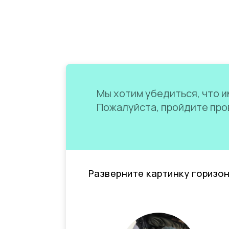
Мы хотим убедиться, что им
Пожалуйста, пройдите пров
Разверните картинку горизо