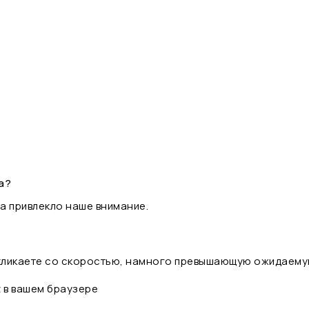
а?
а привлекло наше внимание.
 кликаете со скоростью, намного превышающую ожидаему
t в вашем браузере