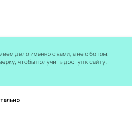
еем дело именно с вами, а не с ботом.
ерку, чтобы получить доступ к сайту.
нтально