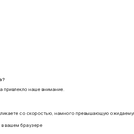
а?
а привлекло наше внимание.
 кликаете со скоростью, намного превышающую ожидаему
t в вашем браузере