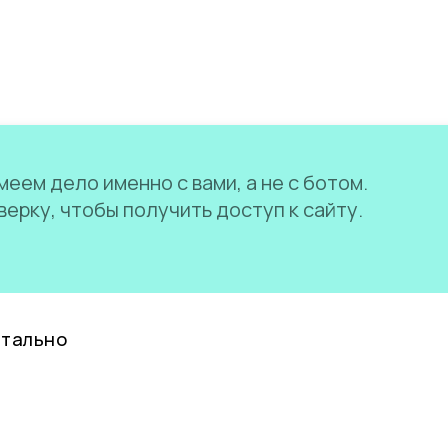
еем дело именно с вами, а не с ботом.
ерку, чтобы получить доступ к сайту.
нтально