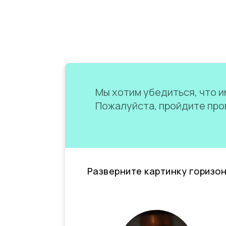
Мы хотим убедиться, что им
Пожалуйста, пройдите пров
Разверните картинку горизо