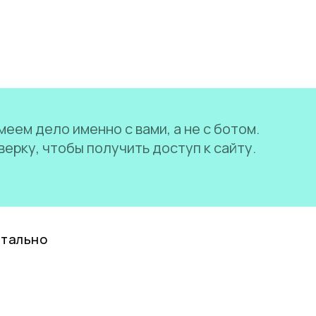
еем дело именно с вами, а не с ботом.
ерку, чтобы получить доступ к сайту.
нтально