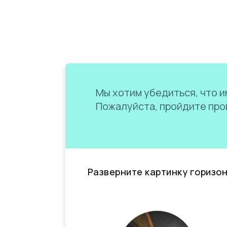
Мы хотим убедиться, что им
Пожалуйста, пройдите пров
Разверните картинку горизо