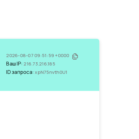
2026-08-07 09:51:59 +0000
Ваш IP:
216.73.216.185
ID запроса:
xpN75nvth0U1