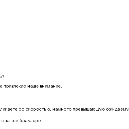
а?
а привлекло наше внимание.
 кликаете со скоростью, намного превышающую ожидаему
t в вашем браузере