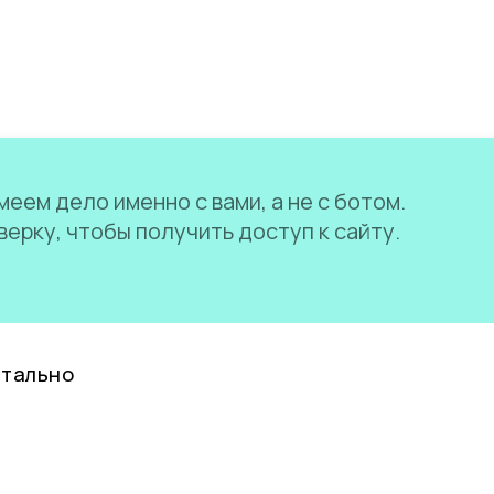
еем дело именно с вами, а не с ботом.
ерку, чтобы получить доступ к сайту.
нтально