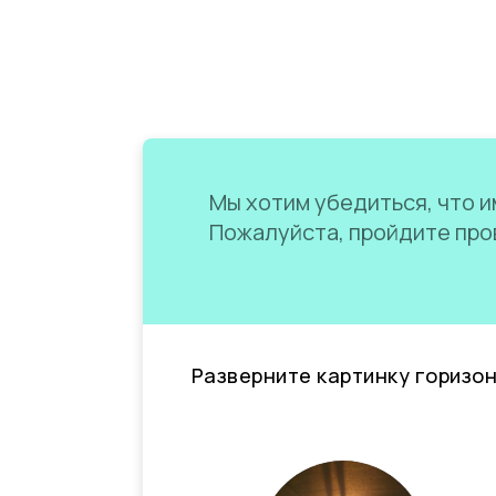
Мы хотим убедиться, что им
Пожалуйста, пройдите пров
Разверните картинку горизо