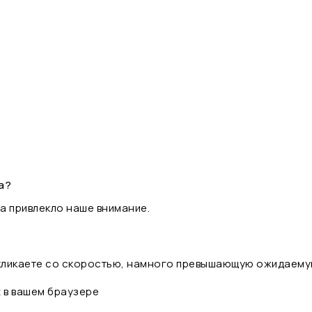
а?
а привлекло наше внимание.
 кликаете со скоростью, намного превышающую ожидаему
t в вашем браузере