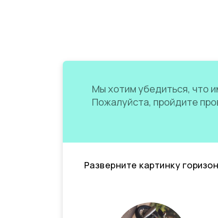
Мы хотим убедиться, что им
Пожалуйста, пройдите пров
Разверните картинку горизо