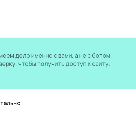
еем дело именно с вами, а не с ботом.
ерку, чтобы получить доступ к сайту.
нтально