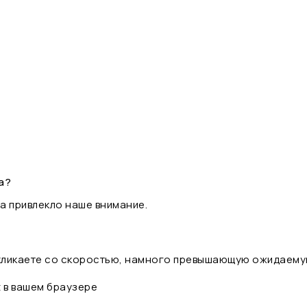
а?
а привлекло наше внимание.
 кликаете со скоростью, намного превышающую ожидаему
t в вашем браузере