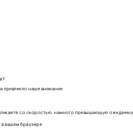
а?
а привлекло наше внимание.
 кликаете со скоростью, намного превышающую ожидаему
t в вашем браузере