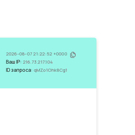
2026-08-07 21:22:52 +0000
Ваш IP:
216.73.217.104
ID запроса:
qMZo1Ohk8Cg1