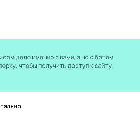
еем дело именно с вами, а не с ботом.
ерку, чтобы получить доступ к сайту.
нтально