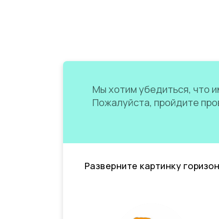
Мы хотим убедиться, что им
Пожалуйста, пройдите пров
Разверните картинку горизо