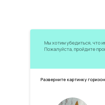
Мы хотим убедиться, что им
Пожалуйста, пройдите пров
Разверните картинку горизо