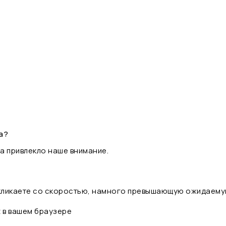
а?
а привлекло наше внимание.
 кликаете со скоростью, намного превышающую ожидаему
t в вашем браузере