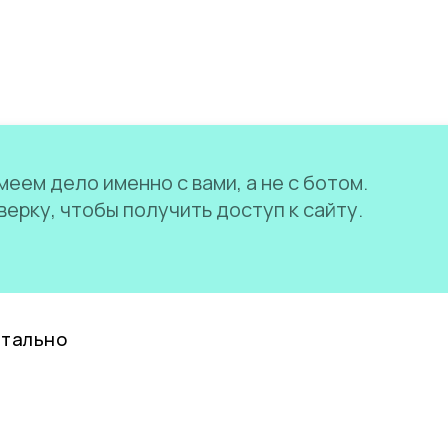
еем дело именно с вами, а не с ботом.
ерку, чтобы получить доступ к сайту.
нтально